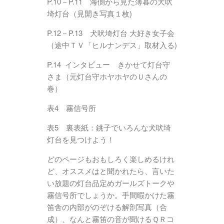
P.10－P.11 海側から見た薄暮の犬吠
埼灯台（見開き写真１枚)
P.12－P.13 犬吠埼灯台 大好き女子会
（途中ＴＶ「ヒルナンデス」取材入る)
P.14 インタビュー きかせて灯台守
さま（元灯台守ホヤホヤのＵさんの
巻）
表4 霧信号所
表5 裏表紙：銚子でいろんな犬吠埼
灯台を見つけよう！
どのページもおもしろく楽しめるけれ
ど、オススメはと聞かれたら、言いた
い放題の灯台品定めガールズトークや
霧信号所でしょうか。手間暇かけた霧
笛舎の内部がのぞける解剖写真（合
成）、なんと霧笛の音が聞けるＱＲコ