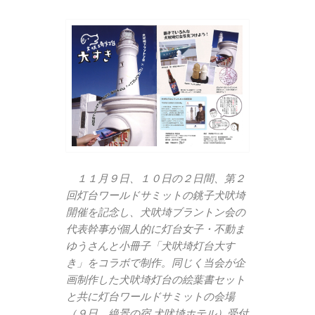
１１月９日、１０日の２日間、第２
回灯台ワールドサミットの銚子犬吠埼
開催を記念し、犬吠埼ブラントン会の
代表幹事が個人的に灯台女子・不動ま
ゆうさんと小冊子「犬吠埼灯台大す
き」をコラボで制作。同じく当会が企
画制作した犬吠埼灯台の絵葉書セット
と共に灯台ワールドサミットの会場
（９日、絶景の宿 犬吠埼ホテル）受付