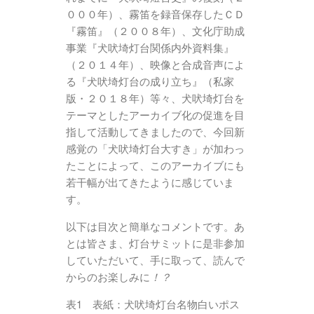
０００年）、霧笛を録音保存したＣＤ
『霧笛』（２００８年）、文化庁助成
事業『犬吠埼灯台関係内外資料集』
（２０１４年）、映像と合成音声によ
る『犬吠埼灯台の成り立ち』（私家
版・２０１８年）等々、犬吠埼灯台を
テーマとしたアーカイブ化の促進を目
指して活動してきましたので、今回新
感覚の「犬吠埼灯台大すき」が加わっ
たことによって、このアーカイブにも
若干幅が出てきたように感じていま
す。
以下は目次と簡単なコメントです。あ
とは皆さま、灯台サミットに是非参加
していただいて、手に取って、読んで
からのお楽しみに
！？
表1 表紙：犬吠埼灯台名物白いポス