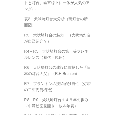
トと灯台。垂直線上に一体が人気のア
ングル
表2 犬吠埼灯台大分析（現灯台の断
面図）
P.3 犬吠埼灯台の魅力 （犬吠埼灯台
が自己紹介？）
P.4－P.5 犬吠埼灯台の第一等フレネ
ルレンズ（初代・現用）
P.6 犬吠埼灯台の建設に貢献した「日
本の灯台の父」（R.H.Brunton)
P.7 ブラントンの技術的独自性（灯塔
の二重円筒構造)
P.8－P.9 犬吠埼灯台１４５年の歩み
（中澤絵図見開き１枚＆年表）