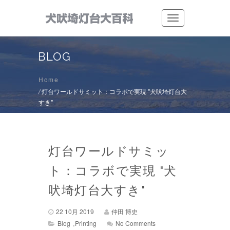
Toggle
navigation
BLOG
Home
/
灯台ワールドサミット：コラボで実現 "犬吠埼灯台大
すき"
灯台ワールドサミッ
ト：コラボで実現 "犬
吠埼灯台大すき"
22 10月 2019
仲田 博史
,
Blog
Printing
No Comments