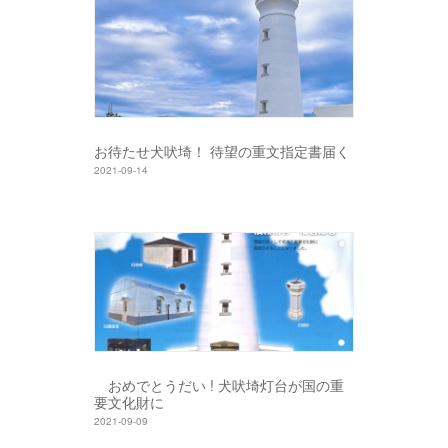
お待たせ犬吠埼！ 待望の重文指定書届く
2021-09-14
おめでとうだい ! 犬吠埼灯台が国の重
要文化財に
2021-09-09