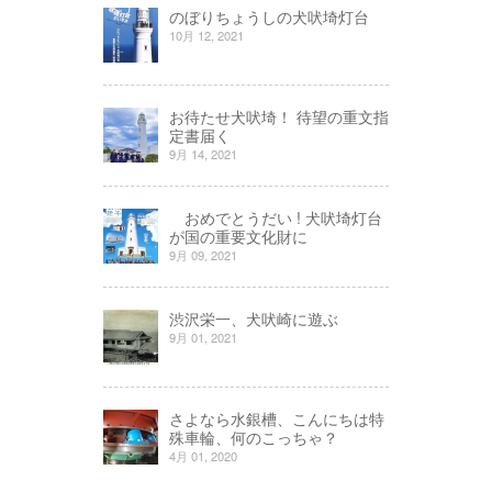
のぼりちょうしの犬吠埼灯台
10月 12, 2021
お待たせ犬吠埼！ 待望の重文指
定書届く
9月 14, 2021
おめでとうだい ! 犬吠埼灯台
が国の重要文化財に
9月 09, 2021
渋沢栄一、犬吠崎に遊ぶ
9月 01, 2021
さよなら水銀槽、こんにちは特
殊車輪、何のこっちゃ？
4月 01, 2020