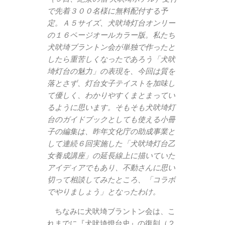
で先着３００名様に無料配付する予
定。
Ａ５サイズ、犬吠埼灯台オンリー
の１６ページオールカラー版。私たち
犬吠埼ブラントン会が単独で作ったと
したら重苦しくなったであろう「犬吠
埼灯台の魅力」の表現を、今回は質を
落とさず、灯台女子テイストを加味し
て優しく、わかりやすくまとまってい
るように思います。そもそも犬吠埼灯
台のガイドブックとしても使える小冊
子の編集は、昨年文化庁の助成事業と
して連続６回実施した「犬吠埼灯台乙
女養成講座」の延長線上に描いていた
アイディアでもあり、不動さんに思い
切って相談してみたところ、「コラボ
でやりましょう」となったわけ。
ちなみに犬吠埼ブラントン会は、こ
れまでに『犬吠埼燈台史』の復刻（２