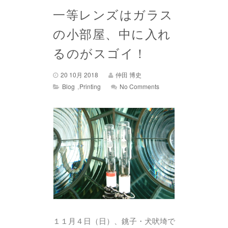
一等レンズはガラス
の小部屋、中に入れ
るのがスゴイ！
20 10月 2018
仲田 博史
,
Blog
Printing
No Comments
１１月４日（日）、銚子・犬吠埼で