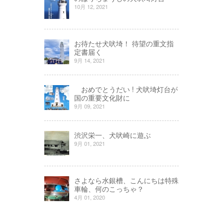
10月 12, 2021
お待たせ犬吠埼！ 待望の重文指
定書届く
9月 14, 2021
おめでとうだい ! 犬吠埼灯台が
国の重要文化財に
9月 09, 2021
渋沢栄一、犬吠崎に遊ぶ
9月 01, 2021
さよなら水銀槽、こんにちは特殊
車輪、何のこっちゃ？
4月 01, 2020