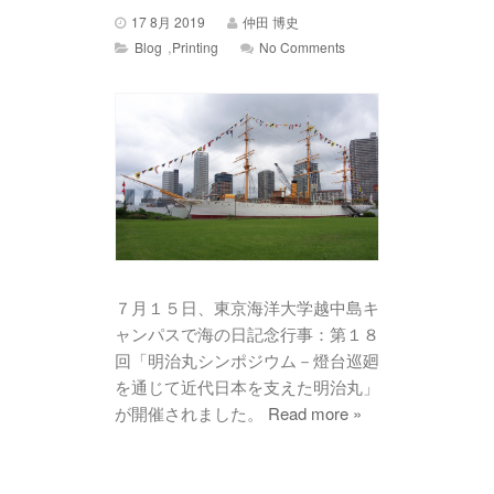
17 8月 2019
仲田 博史
,
Blog
Printing
No Comments
７月１５日、東京海洋大学越中島キ
ャンパスで海の日記念行事：第１８
回「明治丸シンポジウム－燈台巡廻
を通じて近代日本を支えた明治丸」
が開催されました。
Read more »