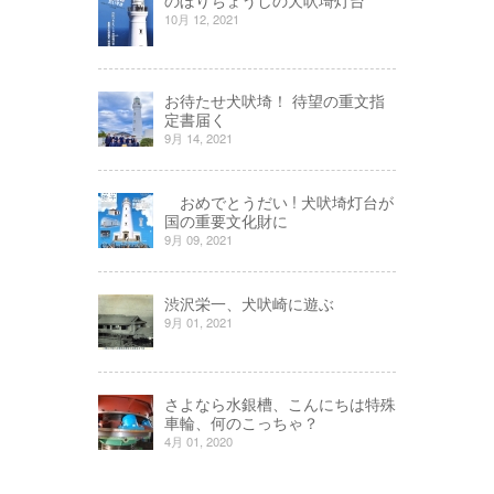
10月 12, 2021
お待たせ犬吠埼！ 待望の重文指
定書届く
9月 14, 2021
おめでとうだい ! 犬吠埼灯台が
国の重要文化財に
9月 09, 2021
渋沢栄一、犬吠崎に遊ぶ
9月 01, 2021
さよなら水銀槽、こんにちは特殊
車輪、何のこっちゃ？
4月 01, 2020