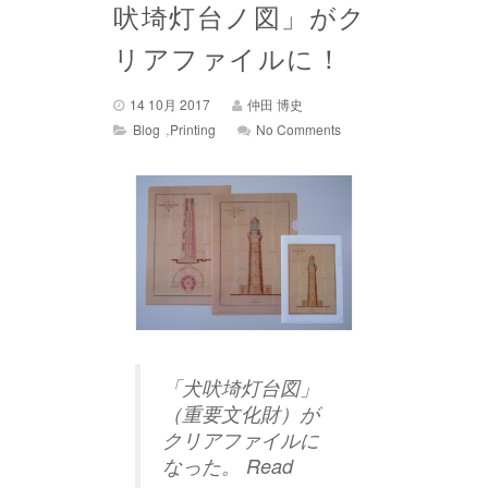
吠埼灯台ノ図」がク
リアファイルに！
14 10月 2017
仲田 博史
,
Blog
Printing
No Comments
「犬吠埼灯台図」
（重要文化財）が
クリアファイルに
なった。
Read