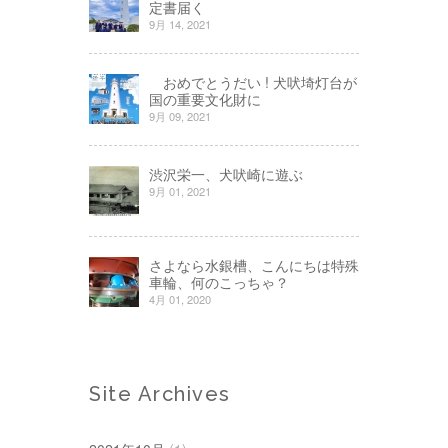
定書届く
9月 14, 2021
おめでとうだい ! 犬吠埼灯台が
国の重要文化財に
9月 09, 2021
渋沢栄一、犬吠崎に遊ぶ
9月 01, 2021
さよなら水銀槽、こんにちは特殊
車輪、何のこっちゃ？
4月 01, 2020
Site Archives