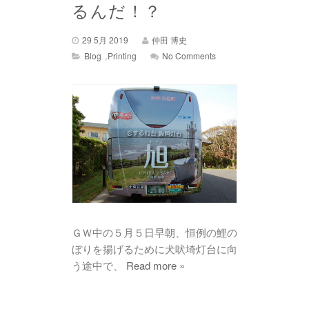
るんだ！？
29 5月 2019
仲田 博史
,
Blog
Printing
No Comments
ＧＷ中の５月５日早朝、恒例の鯉の
ぼりを揚げるために犬吠埼灯台に向
う途中で、
Read more »