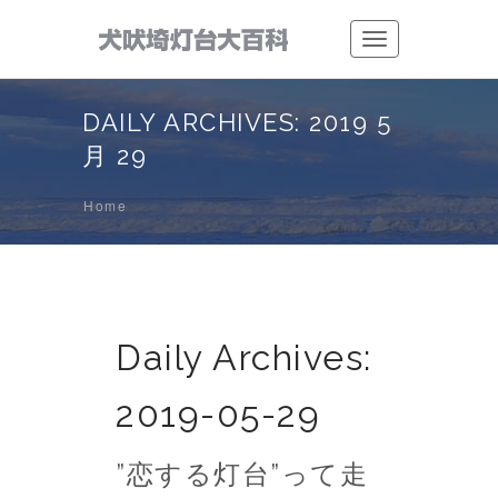
Toggle
navigation
DAILY ARCHIVES: 2019 5
月 29
Home
Daily Archives:
2019-05-29
”恋する灯台”って走