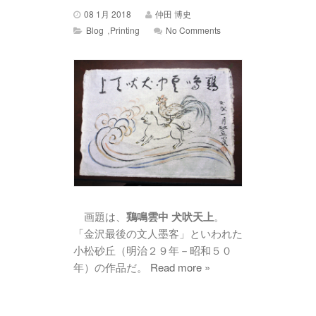
08 1月 2018
仲田 博史
,
Blog
Printing
No Comments
画題は、
鶏鳴雲中 犬吠天上
。
「金沢最後の文人墨客」といわれた
小松砂丘（明治２９年－昭和５０
年）の作品だ。
Read more »