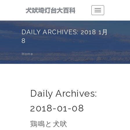
Toggle
navigation
DAILY ARCHIVES: 2018 1月
8
Home
Daily Archives:
2018-01-08
鶏鳴と犬吠