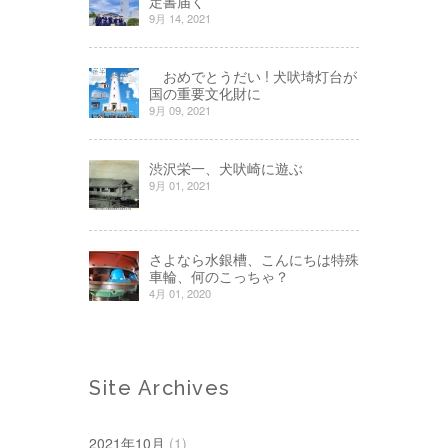
定書届く
9月 14, 2021
おめでとうだい ! 犬吠埼灯台が
国の重要文化財に
9月 09, 2021
渋沢栄一、犬吠崎に遊ぶ
9月 01, 2021
さよなら水銀槽、こんにちは特殊
車輪、何のこっちゃ？
4月 01, 2020
Site Archives
2021年10月
(1)