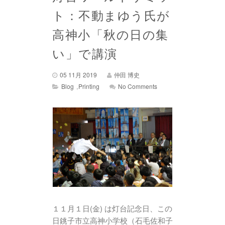
ト：不動まゆう氏が
高神小「秋の日の集
い」で講演
05 11月 2019
仲田 博史
,
Blog
Printing
No Comments
１１月１日(金) は灯台記念日、この
日銚子市立高神小学校（石毛佐和子