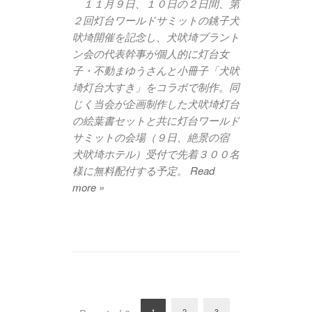
１１月９日、１０日の２日間、第
２回灯台ワールドサミットの銚子犬
吠埼開催を記念し、犬吠埼ブラント
ン会の代表幹事が個人的に灯台女
子・不動まゆうさんと小冊子「犬吠
埼灯台大すき」をコラボで制作。同
じく当会が企画制作した犬吠埼灯台
の絵葉書セットと共に灯台ワールド
サミットの会場（９日、絶景の宿
犬吠埼ホテル）受付で先着３００名
様に無料配付する予定。
Read
more »
1
2
3