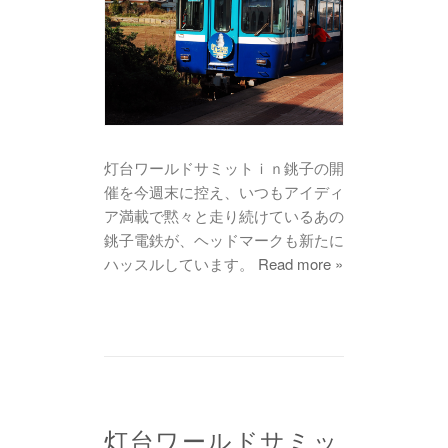
灯台ワールドサミットｉｎ銚子の開
催を今週末に控え、いつもアイディ
ア満載で黙々と走り続けているあの
銚子電鉄が、ヘッドマークも新たに
ハッスルしています。
Read more »
灯台ワールドサミッ