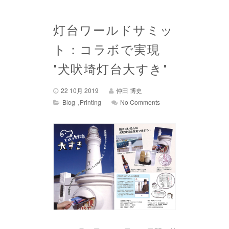
灯台ワールドサミッ
ト：コラボで実現
"犬吠埼灯台大すき"
22 10月 2019
仲田 博史
,
Blog
Printing
No Comments