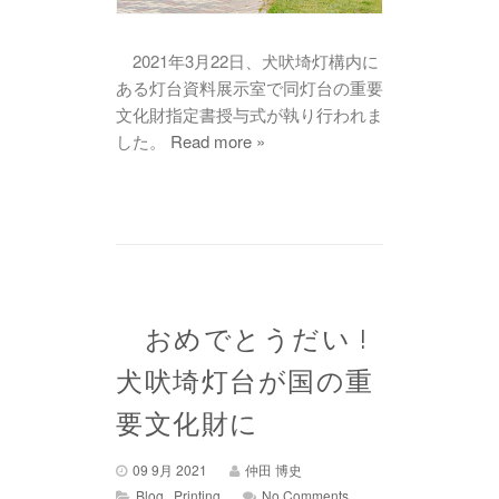
2021年3月22日、犬吠埼灯構内に
ある灯台資料展示室で同灯台の重要
文化財指定書授与式が執り行われま
した。
Read more »
おめでとうだい !
犬吠埼灯台が国の重
要文化財に
09 9月 2021
仲田 博史
,
Blog
Printing
No Comments