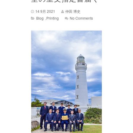
14 9月 2021
仲田 博史
,
Blog
Printing
No Comments