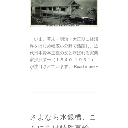
いま、幕末・明治・大正期に経済
界をはじめ幅広い分野で活躍し、近
代日本資本主義の父と呼ばれる実業
家渋沢栄一（１８４０-１９３１）
が注目されています。
Read more »
さよなら水銀槽、こ
んにちは特殊車輪、