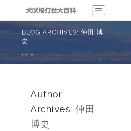
Toggle
navigation
BLOG ARCHIVES: 仲田 博
史
Home
Author
Archives:
仲田
博史