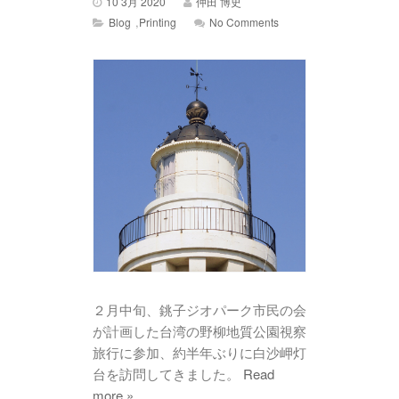
10 3月 2020
仲田 博史
,
Blog
Printing
No Comments
２月中旬、銚子ジオパーク市民の会
が計画した台湾の野柳地質公園視察
旅行に参加、約半年ぶりに白沙岬灯
台を訪問してきました。
Read
more »