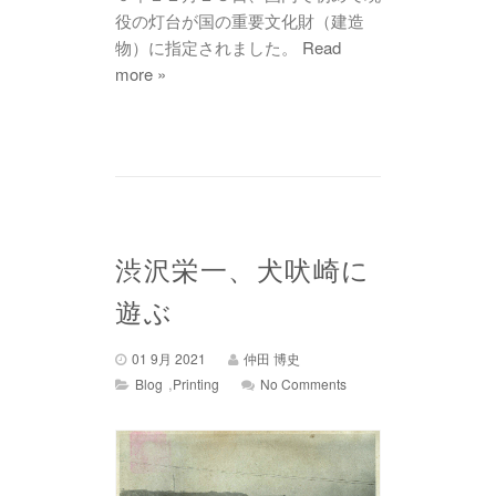
役の灯台が国の重要文化財（建造
物）に指定されました。
Read
more »
渋沢栄一、犬吠崎に
遊ぶ
01 9月 2021
仲田 博史
,
Blog
Printing
No Comments