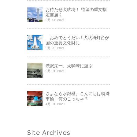
お待たせ犬吠埼！ 待望の重文指
定書届く
9月 14, 2021
おめでとうだい ! 犬吠埼灯台が
国の重要文化財に
9月 09, 2021
渋沢栄一、犬吠崎に遊ぶ
9月 01, 2021
さよなら水銀槽、こんにちは特殊
車輪、何のこっちゃ？
4月 01, 2020
Site Archives