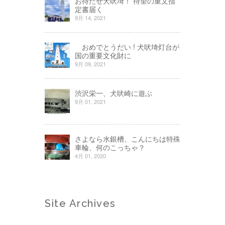
お待たせ犬吠埼！ 待望の重文指
定書届く
9月 14, 2021
おめでとうだい ! 犬吠埼灯台が
国の重要文化財に
9月 09, 2021
渋沢栄一、犬吠崎に遊ぶ
9月 01, 2021
さよなら水銀槽、こんにちは特殊
車輪、何のこっちゃ？
4月 01, 2020
Site Archives