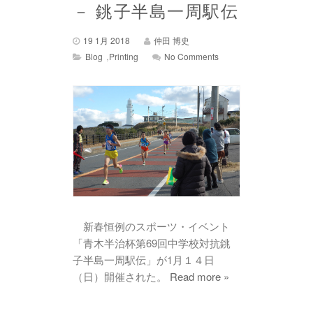
－ 銚子半島一周駅伝
19 1月 2018
仲田 博史
,
Blog
Printing
No Comments
新春恒例のスポーツ・イベント
「青木半治杯第69回中学校対抗銚
子半島一周駅伝」が1月１４日
（日）開催された。
Read more »